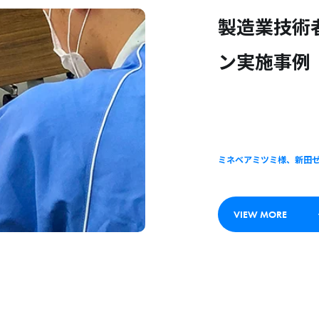
製造業技術者
ン実施事例
ミネベアミツミ様、新田
VIEW MORE