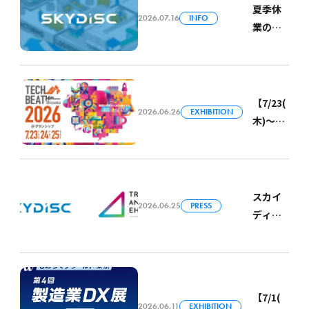
夏季休
2026.07.16
INFO
業のお
知らせ
（2026
年）
【7/23(
2026.06.26
EXHIBITION
木)～
25(土)
開催】
スカイ
ディス
スカイ
2026.06.25
PRESS
クが
ディス
「TECH
クが愛
BEAT
媛
Shizuo
県
ka
【7/1(
2026」
2026.06.11
EXHIBITION