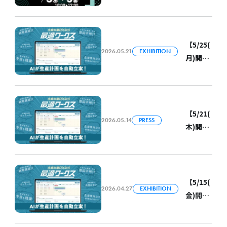
ため中
Gifu」
づくり
止
に登壇
博 2026
【6/3(
します
in 東三
水)～
【5/25(
【岐
河」に
2026.05.21
EXHIBITION
5(金)開
月)開
阜】
出展し
催】ス
催】ス
ます
カイ
カイ
ディス
ディス
クが
クが
【5/21(
「AXIA
2026.05.14
PRESS
「ぎふ
木)開
EXPO
しん
催】ス
2026」
NEXT
カイ
に出展
STAND
ディス
します
ARD
クが
【5/15(
Pitch
2026.04.27
EXHIBITION
「東大
金)開
2026」
阪公民
催】ス
に登壇
連携・
カイ