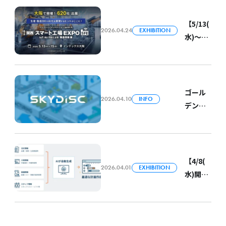
します
ものづ
ディス
くり人
クが
【5/13(
材
2026.04.24
EXHIBITION
「めぶ
水)～
フォー
き もの
15(金)
ラム」
づくり
開催】
に出展
企業
スカイ
します
フォー
ディス
ゴール
（大阪
ラム
2026.04.10
INFO
クが
デン
府）
2026（
「[関西]
ウィー
宇都
スマー
ク休業
宮）」
ト工場
のお知
に出展
EXPO」
らせ
【4/8(
します
に出展
2026.04.01
EXHIBITION
（2026
水)開
します
年度）
催】ス
カイ
ディス