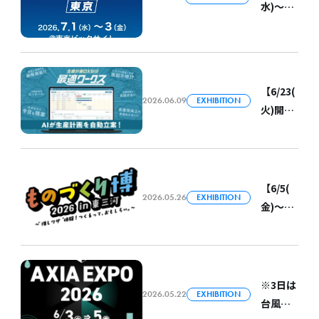
水)～
に出展
3(金)開
します
「トラ
催】ス
イアン
カイ
グルエ
ディス
ヒメ
【6/23(
クが
2026.06.09
EXHIBITION
2.0」共
火)開
「もの
創拠点
催】ス
づくり
枠に採
カイ
ワール
択
ディス
ド [東
クが
【6/5(
京]
2026.05.26
EXHIBITION
「ぎふ
金)～
2026（
しん
6/6(土)
第4回 製
NEXT
開催】
造業DX
STAND
スカイ
展）」
ARD
ディス
に出展
※3日は
Pitch
2026.05.22
EXHIBITION
クが
します
台風の
2026 in
「もの