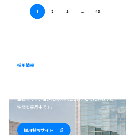
クが IT
コー
1
2
3
...
45
ディ
ネータ
広島主
催 定期
セミ
ナー
（第112
採用情報
CAREERS
回目）
に登壇
します
当社のミッションに共感いただき、ともに挑戦する
仲間を募集中です。
採用特設サイト