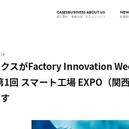
CASES
BUSINESS
ABOUT US
NEW
導入事例
事業内容
私たちについて
新着情
.14
がFactory Innovation We
『第1回 スマート工場 EXPO（関
ます