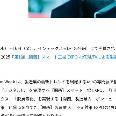
日（水）〜16日（金）、インテックス大阪（6号館）にて開催される[関
k 2025『
第1回［関西］スマート工場 EXPO -IoT/AI/FAによる製
novation Week は、製造業の最新トレンドを網羅する4つの専門
「デジタル化」を実現する［関西］スマート工場 EXPO、「
ックス、「脱炭素化」を実現する［関西］製造業カーボンニュ
策」に焦点を当てた［関西］製造業 人手不足対策 EXPOの4
拠点が多い大阪で初開催となります。