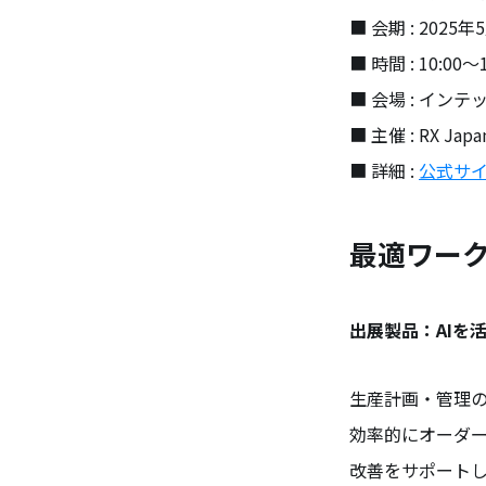
■ 会期 : 202
■ 時間 : 10:00〜1
■ 会場 : イン
■ 主催 : RX Ja
■ 詳細 :
公式サ
最適ワークス
出展製品：AIを活
生産計画・管理の
効率的にオーダー
改善をサポート