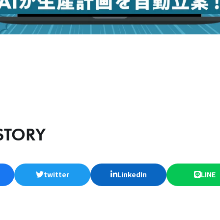
STORY
twitter
LinkedIn
LINE