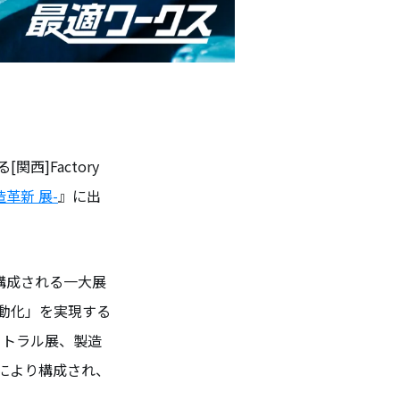
西]Factory
造革新 展-
』に出
展で構成される一大展
自動化」を実現する
ートラル展、製造
展により構成され、