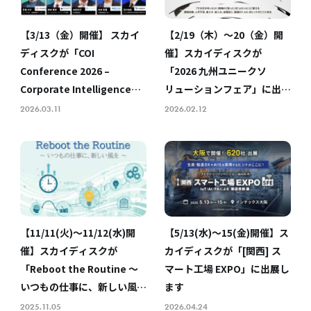
【3/13（金）開催】 スカイ
【2/19（木）〜20（金）開
ディスクが「COI
催】スカイディスクが
Conference 2026 –
「2026 九州ユニークソ
Corporate Intelligence
リューションフェア」に出
Conference 2026 –」に登
展・セミナー登壇します
2026.03.11
2026.02.12
壇します
【11/11(火)～11/12(水)開
【5/13(水)～15(金)開催】ス
催】スカイディスクが
カイディスクが「[関西] ス
「Reboot the Routine 〜
マート工場 EXPO」に出展し
いつもの仕事に、新しい風
ます
を〜」に出展します
2025.11.05
2026.04.24