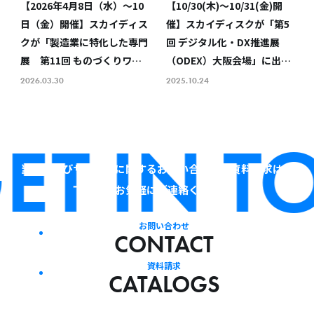
【2026年4月8日（水）〜10
【10/30(木)～10/31(金)開
日（金）開催】スカイディス
催】スカイディスクが「第5
クが「製造業に特化した専門
回 デジタル化・DX推進展
展 第11回 ものづくりワー
（ODEX）大阪会場」に出展
ルド 名古屋」に出展します
します ～AI×SaaSで自治
2026.03.30
2025.10.24
体・企業のDX推進を支援～
T IN T
当社およびサービスに関するお問い合わせ・資料請求は、
下記よりお気軽にご連絡ください。
お問い合わせ
CONTACT
資料請求
CATALOGS