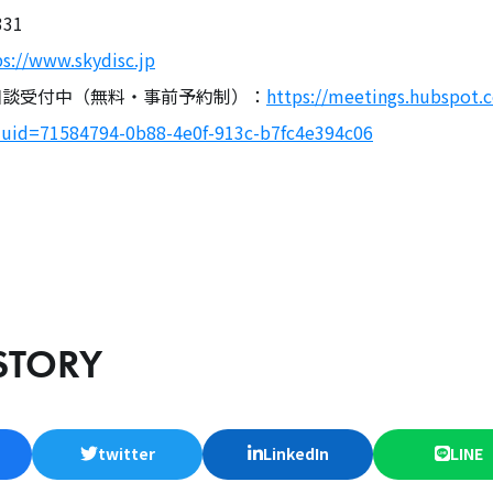
331
ps://www.skydisc.jp
相談受付中（無料・事前予約制）：
https://meetings.hubspot.
uuid=71584794-0b88-4e0f-913c-b7fc4e394c06
STORY
twitter
LinkedIn
LINE