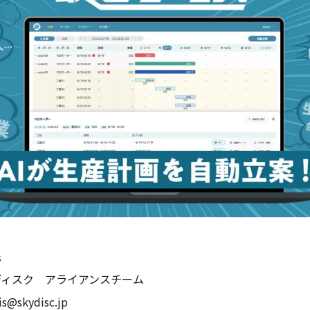
先
ディスク アライアンスチーム
is@skydisc.jp