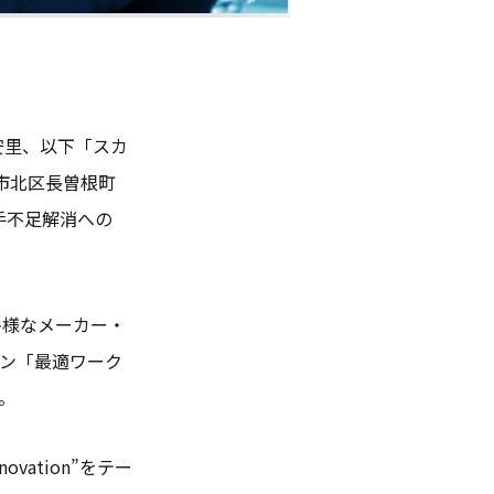
安里、以下「スカ
堺市北区長曽根町
人手不足解消への
多様なメーカー・
ン「最適ワーク
。
ation”をテー