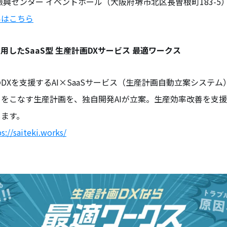
振興センター イベントホール（大阪府堺市北区長曽根町183-5
みはこちら
用したSaaS型 生産計画DXサービス 最適ワークス
DXを支援するAI×SaaSサービス（生産計画自動立案システム
をこなす生産計画を、独自開発AIが立案。生産効率改善を支
します。
s://saiteki.works/