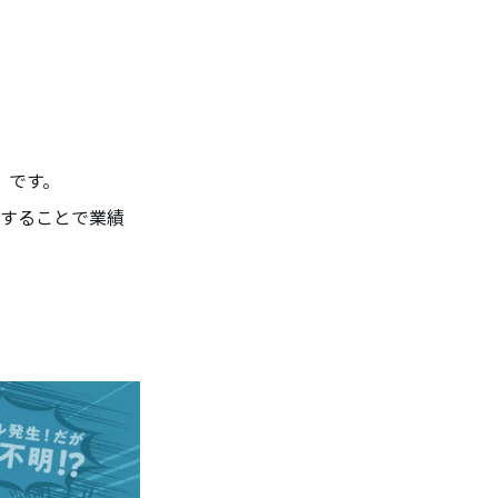
）
）です。
援することで業績