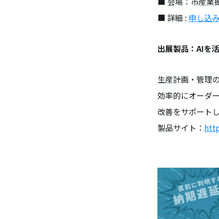
■ 会場：市産業
■ 詳細 :
申し込
出展製品：AIを活
生産計画・管理の
効率的にオーダー
改善をサポート
製品サイト：
http