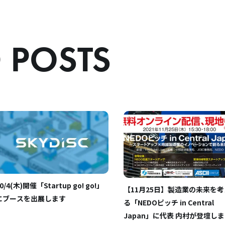
 POSTS
0/4(木)開催「Startup go! go!」
【11月25日】製造業の未来を考
にブースを出展します
る「NEDOピッチ in Central
Japan」に代表 内村が登壇し