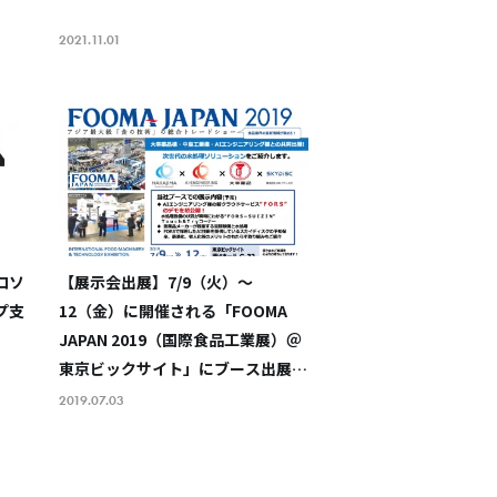
2021.11.01
ロソ
【展示会出展】7/9（火）～
プ支
12（金）に開催される「FOOMA
JAPAN 2019（国際食品工業展）＠
東京ビックサイト」にブース出展し
ます
2019.07.03