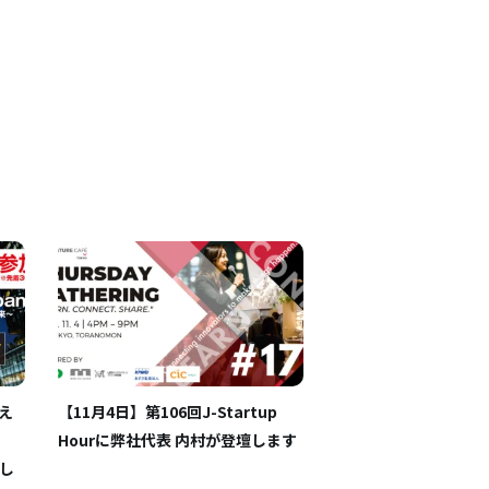
え
【11月4日】第106回J-Startup
Hourに弊社代表 内村が登壇します
まし