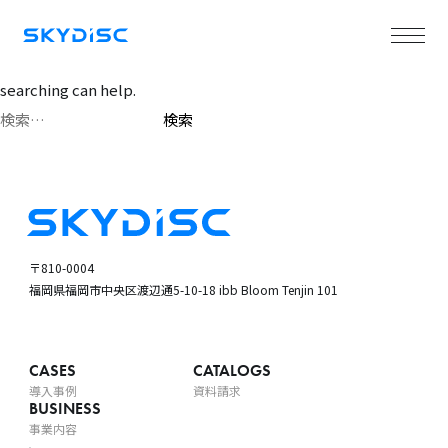
Nothing Found
It seems we can’t find what you’re looking for. Perhaps
searching can help.
検
索:
〒810-0004
福岡県福岡市中央区渡辺通5-10-18
ibb Bloom Tenjin 101
CASES
CATALOGS
導入事例
資料請求
BUSINESS
事業内容