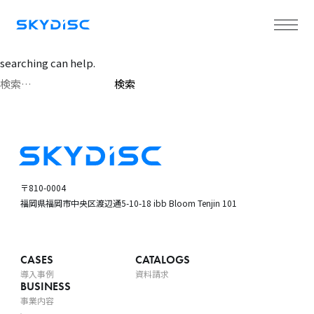
Nothing Found
It seems we can’t find what you’re looking for. Perhaps
searching can help.
検
索:
〒810-0004
福岡県福岡市中央区渡辺通5-10-18
ibb Bloom Tenjin 101
CASES
CATALOGS
導入事例
資料請求
BUSINESS
事業内容