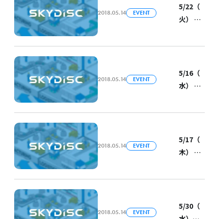
5/22（
2018.05.14
EVENT
火） 山
梨大学
の「ベ
ン
チャー
5/16（
2018.05.14
EVENT
ビジネ
水） 富
ス論」
士ゼ
内で弊
ロック
社COO
ス主催
金田が
の「製
5/17（
講義を
2018.05.14
EVENT
造業 働
木） 九
します
き方改
州環境
革セミ
エネル
ナー」
ギー産
に弊社
業推進
5/30（
八坂が
2018.05.14
EVENT
機構主
水）@