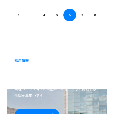
ラム
号」に
2018福
て弊社
1
...
4
5
6
7
8
岡@福
が紹介
岡国際
されま
会議場
した
にブー
ス出展
します
採用情報
CAREERS
当社のミッションに共感いただき、ともに挑戦する
仲間を募集中です。