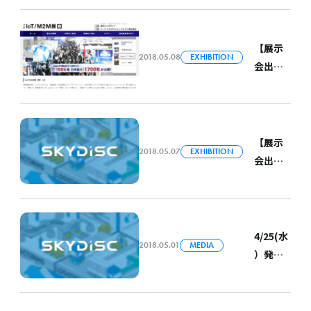
ence（
催の
田が登
CTO伊
5月）」
「AI研
壇しま
藤が登
に弊社
究の最
【展示
す
壇しま
西村が
2018.05.08
EXHIBITION
前線と
会出
す
登壇し
事例紹
展】
ます
介」に
5/9(水)-
弊社
11 (金)
COO金
IoT/M2
【展示
田が登
2018.05.07
EXHIBITION
M展春@
会出
壇しま
東京
展】
す
ビッグ
5/8(火)
サイト
～
にブー
5/10(木
4/25(水
ス出展
2018.05.01
MEDIA
) アジア
）発売
します
太平洋
の
地域ITS
「Forb
フォー
es6月