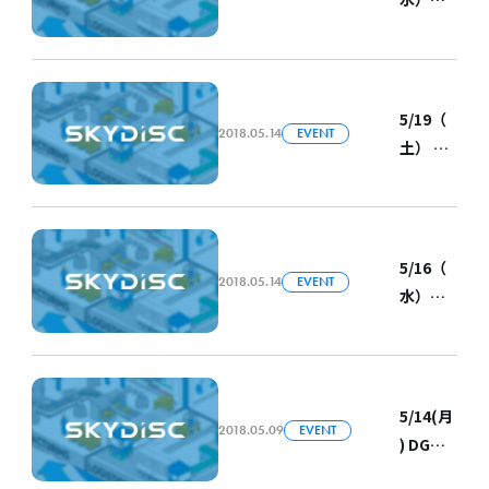
登壇し
催の
東京、
ます
「第115
6/5（火
回エコ
）@大
塾
阪、
5/19（
『IoT・
2018.05.14
EVENT
6/6（水
土） さ
AI』」
）@名
くらイ
に弊社
古屋で
ンター
八坂が
日本経
ネット
登壇し
済新聞
主催の
5/16（
ます
社主催
2018.05.14
EVENT
「AI学
水）
の「日
習モデ
Fukuok
経産業
ルと
aGrowt
新聞
GPUク
hNext
フォー
ラウド
主催の
5/14(月
ラム」
を学ぼ
2018.05.09
EVENT
「FGN
) DG
に弊社
う」に
Confer
Lab主
COO金
弊社