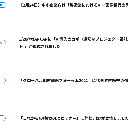
【2月24日】中小企業向け「製造業におけるAI×画像検品
NT
1/28(木)AI-CANに「AI導入のカギ『適切なプロジェクト
IA
ト-」が掲載されました
「グローバル知財戦略フォーラム2021」に代表 内村安里が
T
「これからの時代のDXセミナー」に弊社 川野が登壇しまし
T