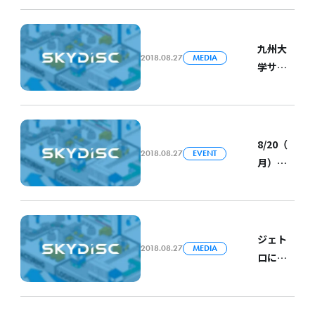
橋本の
だけ
～」に
表取締
インタ
で、そ
末永が
役 副社
ビュー
の場で
九州大
登壇し
長の木
が紹介
2018.08.27
MEDIA
異常診
学サイ
ます
下雅之
されま
断がで
バーセ
氏が就
した。
きる
キュリ
任
「ス
ティセ
マート
ンター
8/20（
聴診棒
2018.08.27
EVENT
との共
月）、
振動
同研究
8/21（
版」
に関し
火）エ
2018年
てメ
ンジニ
9月5日
ディア
ア採用
ジェト
開始の
に掲載
2018.08.27
MEDIA
に関す
ロによ
スマー
されま
るイベ
る海外
ト工場
した
ントに
展開支
EXPOで
弊社代
援プロ