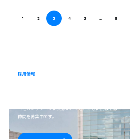
初披露
表橋本
グラム
が登壇
「JETR
1
2
3
4
5
...
8
しまし
O
た
Innova
tion
Progra
m（JIP
）」に
採択さ
採用情報
CAREERS
れまし
た
当社のミッションに共感いただき、ともに挑戦する
仲間を募集中です。