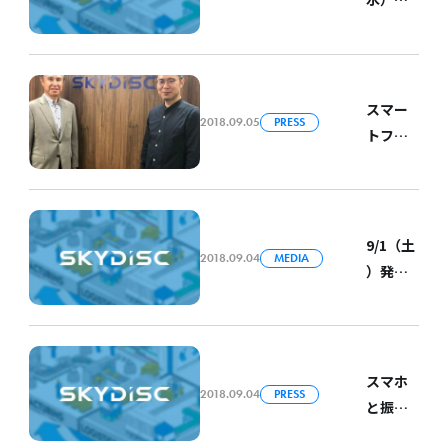
出展し
」に八
くり
岡県主
ます
坂が登
AI/IoT
催の
壇しま
展＠イ
「在福
す
ンテッ
岡タイ
スマー
クス大
2018.09.05
PRESS
王国総
トファ
阪に
領事館
クト
ブース
開設記
リー化
出展し
念 タ
におけ
ます
イ経済
るIoT/AI
9/1（土
セミ
2018.09.04
MEDIA
サービ
）発売
ナー～
ス提供
の「月
Fukuok
のスカ
刊 事業
a&Thai
イディ
構想 10
land新
スク、
月号」
スマホ
たな交
顧問に
2018.09.04
PRESS
にて弊
と振動
流の幕
元三井
社代表
センサ
開け
物産 代