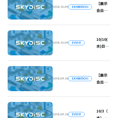
【展示
2018.10.09
EXHIBITION
会出
展】
10/16(
火)～
18(木)
10/10(
2018.10.09
EVENT
SingEx
水)日本
主催の
ヒュー
「Indus
レッ
trial
ト・
Transf
パッ
【展示
ormati
2018.09.18
EXHIBITION
カード
会出
on
主催の
展】10
ASIA-
「IT
月3日
PACIFIC
EcoSys
(水)～5
」に
tem
日(金）
10/3（
ブース
Forum
2018.09.18
EVENT
ものづ
水）福