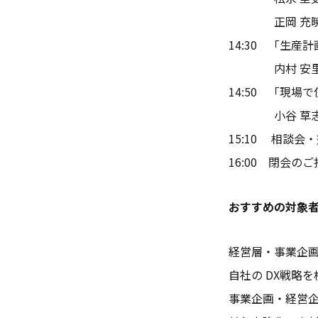
正岡 充暁 氏
14:30 「生産
内村 安里 氏
14:50 「現
小谷 草志 氏
15:10 相談会
16:00 閉会の
おすすめの対象
経営層・事業企画
自社の DX戦略
事業企画・経営企