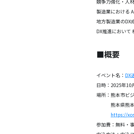
競争力強化・人
製造業における 
地方製造業のDX
DX推進において
■概要
イベント名：
DX
日時：2025年10月
場所：熊本市ビジネ
熊本県熊本市西区
https://xo
参加費：無料・