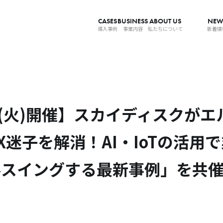
CASES
BUSINESS
ABOUT US
NEW
導入事例
事業内容
私たちについて
新着情
21(火)開催】スカイディスクが
X迷子を解消！AI・IoTの活用
ルスイングする最新事例」を共