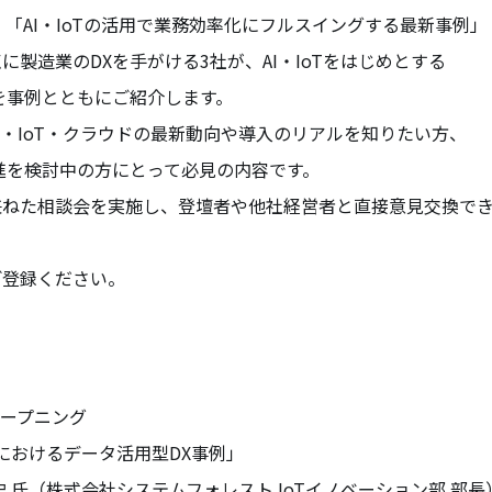
 「AI・IoTの活用で業務効率化にフルスイングする最新事例」
に製造業のDXを手がける3社が、AI・IoTをはじめとする
を事例とともにご紹介します。
I・IoT・クラウドの最新動向や導入のリアルを知りたい方、
進を検討中の方にとって必見の内容です。
兼ねた相談会を実施し、登壇者や他社経営者と直接意見交換で
ご登録ください。
/オープニング
業におけるデータ活用型DX事例」
（株式会社システムフォレスト IoTイノベーション部 部長