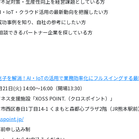
材不足対策・生産性向上を経営課題としている方
AI・IoT・クラウド活用の最新動向を把握したい方
成功事例を知り、自社の参考にしたい方
 相談できるパートナー企業を探している方
迷子を解消！AI・IoTの活用で業務効率化にフルスイングする
21日(火) 14:00～16:00（開場13:30）
ス支援施設「XOSS POINT.（クロスポイント）」
春日1丁目14-1 くまもと森都心プラザ2階（JR熊本駅前
sspoint.jp/
事前申し込み制