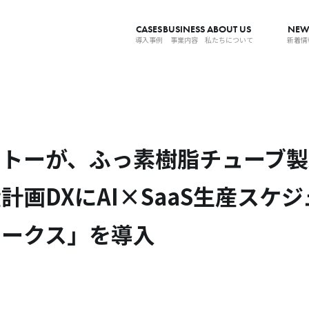
CASES
BUSINESS
ABOUT US
NEW
導入事例
事業内容
私たちについて
新着情
ットーが、ふっ素樹脂チューブ製
計画DXにAI×SaaS生産スケ
ワークス」を導入