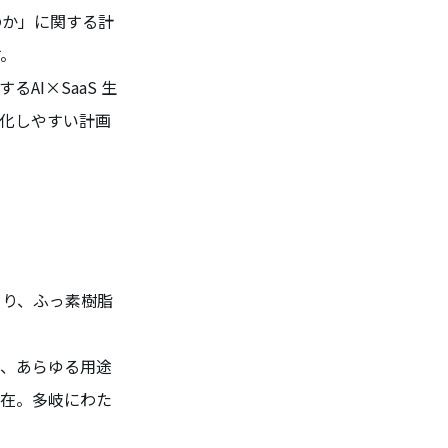
のか」に関する計
す。
AI×SaaS 生
化しやすい計画
より、ふっ素樹脂
で、あらゆる用途
存在。多岐にわた