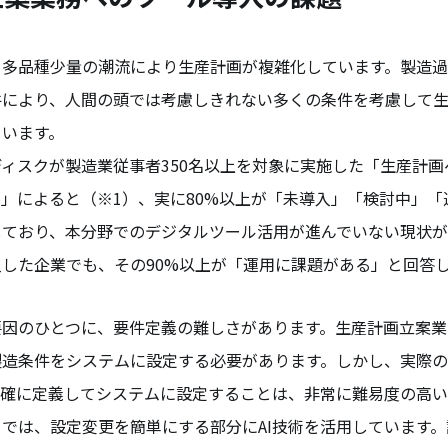
、多品種少量の潮流により生産計画が複雑化しています。製造
件により、人間の頭では考慮しきれない多くの条件を考慮して
ています。
ィスクが製造業従事者350名以上を対象に実施した「生産計画
」によると（※1）、実に80%以上が「未導入」「検討中」「
しており、本分野でのデジタルツール活用が進んでいない現状が
した企業でも、その90%以上が「運用に課題がある」と回答
要因のひとつに、要件定義の難しさがあります。生産計画立案業
製造条件をシステムに設定する必要があります。しかし、実際
明確に定義してシステムに設定することは、非常に難易度の高い
では、設定変更を簡単にする部分にAI技術を活用しています