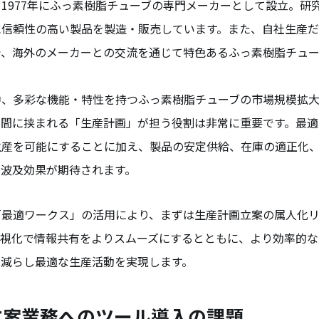
1977年にふっ素樹脂チューブの専門メーカーとして設立。研
に信頼性の高い製品を製造・販売しています。また、自社生産
で、海外のメーカーとの交流を通じて特色あるふっ素樹脂チュ
中、多彩な機能・特性を持つふっ素樹脂チューブの市場規模拡
の間に挟まれる「生産計画」が担う役割は非常に重要です。最適
生産を可能にすることに加え、製品の安定供給、在庫の適正化
な波及効果が期待されます。
「最適ワークス」の活用により、まずは生産計画立案の属人化
可視化で情報共有をよりスムーズにするとともに、より効率的な
を減らし最適な生産活動を実現します。
立案業務へのツール導入の課題