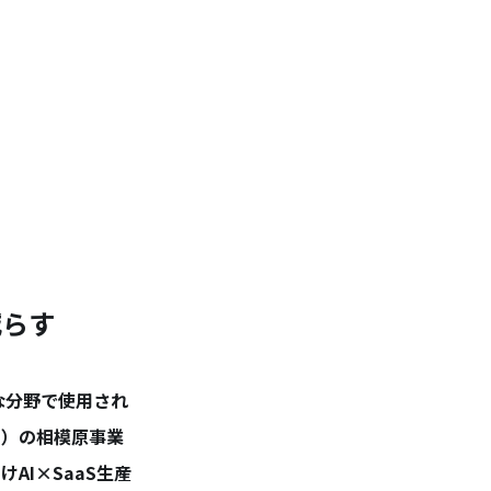
減らす
な分野で使用され
ー）の相模原事業
I×SaaS生産