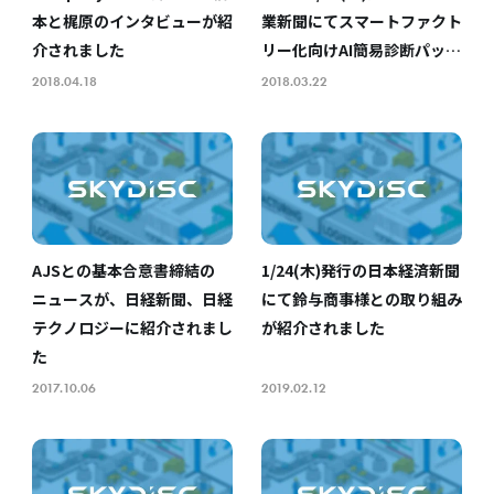
本と梶原のインタビューが紹
業新聞にてスマートファクト
介されました
リー化向けAI簡易診断パッ
ケージリリースのニュースが
2018.04.18
2018.03.22
紹介されました
AJSとの基本合意書締結の
1/24(木)発行の日本経済新聞
ニュースが、日経新聞、日経
にて鈴与商事様との取り組み
テクノロジーに紹介されまし
が紹介されました
た
2017.10.06
2019.02.12