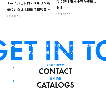
会に弊社 末永小寺が登壇し
ナー：ジェトロ・ベルリン所
ます
長による現地最新情報報告お
2019.05.28
よびトークセッション」に末
2018.11.21
永が登壇しました
ET IN T
当社およびサービスに関するお問い合わせ・資料請求は、
下記よりお気軽にご連絡ください。
お問い合わせ
CONTACT
資料請求
CATALOGS