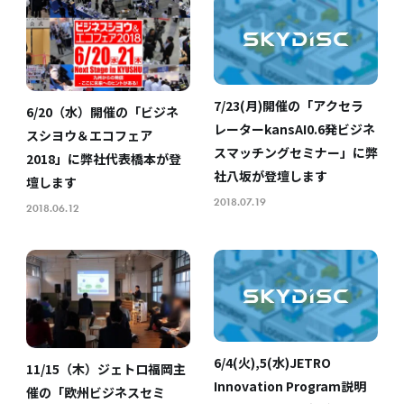
7/23(月)開催の「アクセラ
6/20（水）開催の「ビジネ
レーターkansAI0.6発ビジネ
スシヨウ＆エコフェア
スマッチングセミナー」に弊
2018」に弊社代表橋本が登
社八坂が登壇します
壇します
2018.07.19
2018.06.12
6/4(火),5(水)JETRO
11/15（木）ジェトロ福岡主
Innovation Program説明
催の「欧州ビジネスセミ