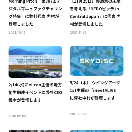
Morning Pitch「第387回デ
【11月25日】製造業の未来
ジタルマニュファクチャリン
を考える「NEDOピッチ in
グ特集」に弊社代表 内村が
Central Japan」に代表 内
登壇しました
村が登壇しました
2021.10.15
2021.11.26
5/24（木） ウイングアーク
2/14(水)にeiicon主催の地方
1st主催の「meetALIVE」
創生関連イベントに弊社CEO
に弊社中村が登壇します
橋本が登壇します
2018.05.21
2018.02.09