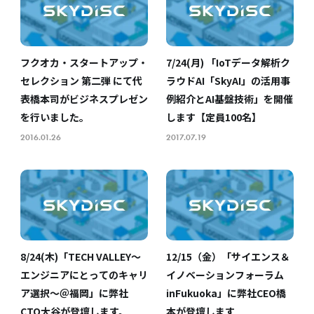
フクオカ・スタートアップ・
7/24(月) 「IoTデータ解析ク
セレクション 第二弾 にて代
ラウドAI「SkyAI」の活用事
表橋本司がビジネスプレゼン
例紹介とAI基盤技術」を開催
を行いました。
します【定員100名】
2016.01.26
2017.07.19
8/24(木)「TECH VALLEY〜
12/15（金）「サイエンス＆
エンジニアにとってのキャリ
イノベーションフォーラム
ア選択〜＠福岡」に弊社
inFukuoka」に弊社CEO橋
CTO大谷が登壇します。
本が登壇します