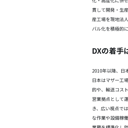
化・高度化に併せ
貫して開発・生産
産工場を現地法人
バル化を積極的
DXの着手
2010年以降、
日本はマザー工
的や、輸送コスト
営業拠点として
き、広い視点で
な作業や設備稼
業務を標準化し効