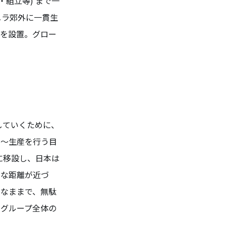
組立等) まで一
ニラ郊外に一貫生
点を設置。グロー
していくために、
発～生産を行う目
に移設し、日本は
的な距離が近づ
率なままで、無駄
、グループ全体の