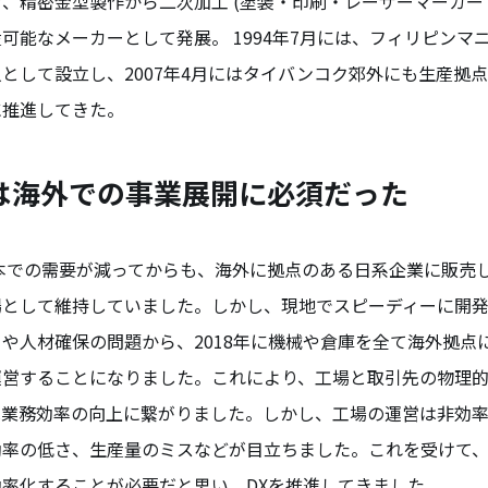
、精密金型製作から二次加工 (塗装・印刷・レーザーマーカー・
可能なメーカーとして発展。 1994年7月には、フィリピンマ
として設立し、2007年4月にはタイバンコク郊外にも生産拠
に推進してきた。
は海外での事業展開に必須だった
日本での需要が減ってからも、海外に拠点のある日系企業に販売
場として維持していました。しかし、現地でスピーディーに開
や人材確保の問題から、2018年に機械や倉庫を全て海外拠点
運営することになりました。これにより、工場と取引先の物理
は業務効率の向上に繋がりました。しかし、工場の運営は非効
働率の低さ、生産量のミスなどが目立ちました。これを受けて
率化することが必要だと思い、DXを推進してきました。