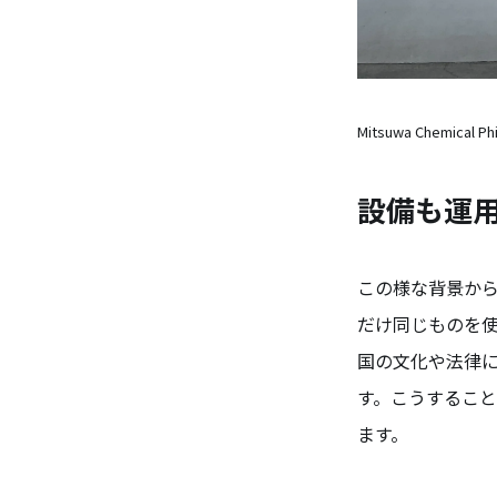
Mitsuwa Chemical P
設備も運
この様な背景か
だけ同じものを
国の文化や法律
す。こうするこ
ます。